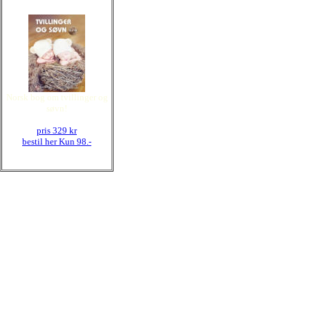
Norsk bog om tvillinger og
søvn!
pris 329 kr
bestil her
Kun 98.-