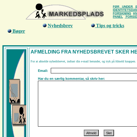
FØR
UNDER
E
IDENTITETSDA
FORSKNING
HV
PANEL
FORSI
Nyhedsbrev
Tips og tricks
Bøger
AFMELDING FRA NYHEDSBREVET SKER H
For at afmelde nyhedsbrevet, indtast din e-mail herunder, og tryk på Afmeld knappen.
Email:
Har du en særlig kommentar, så skriv her: